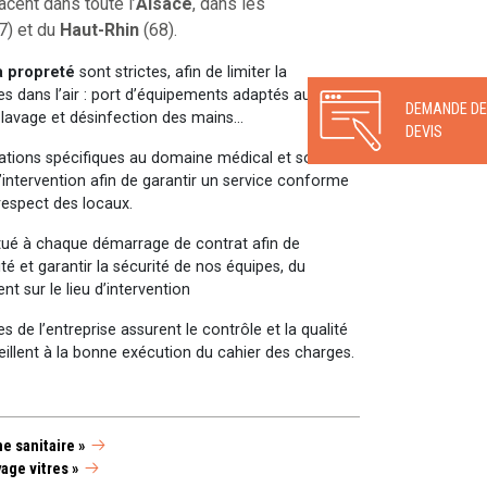
ent dans toute l’
Alsace
, dans les
7) et du
Haut-Rhin
(68).
la propreté
sont strictes, afin de limiter la
es dans l’air : port d’équipements adaptés au
DEMANDE DE
 lavage et désinfection des mains…
DEVIS
ations spécifiques au domaine médical et sont
’intervention afin de garantir un service conforme
respect des locaux.
tué à chaque démarrage de contrat afin de
vité et garantir la sécurité de nos équipes, du
nt sur le lieu d’intervention
 de l’entreprise assurent le contrôle et la qualité
eillent à la bonne exécution du cahier des charges.
e sanitaire »
age vitres »