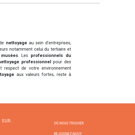
 de
nettoyage
au sein d’entreprises,
eurs notamment celui du tertiaire et
e
musées
. Les
professionnels du
nettoyage professionnel
pour des
et respect de votre environnement
ttoyage
aux valeurs fortes, reste à
SUR...
OÙ NOUS TROUVER
REJOIGNEZ-NOUS