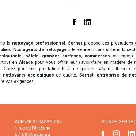
ans le
nettoyage professionnel
,
Sernet
propose des prestations
iculiers. Nos
agents de nettoyage
interviennent dans différents sect
estaurants
,
hôtels
,
grandes surfaces
,
commerces
ou encor
artout en
Alsace
pour vous offrir leur savoir-faire en matière de
é. Optez pour une prestation haut de gamme, alliant efficacité 
ts
nettoyants écologiques
de qualité.
Sernet, entreprise de ne
ire vos exigences.
AGENCE STRASBOURG
SUIVRE SERNET 
1 rue de l’Ardèche
67100 Strasbourg