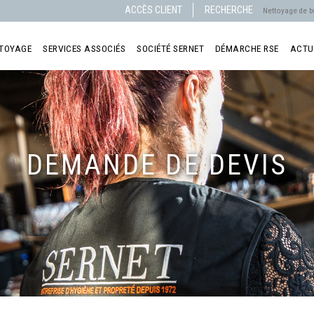
ACCÈS CLIENT
RECHERCHE
TTOYAGE
SERVICES ASSOCIÉS
SOCIÉTÉ SERNET
DÉMARCHE RSE
ACTU
DEMANDE DE DEVIS