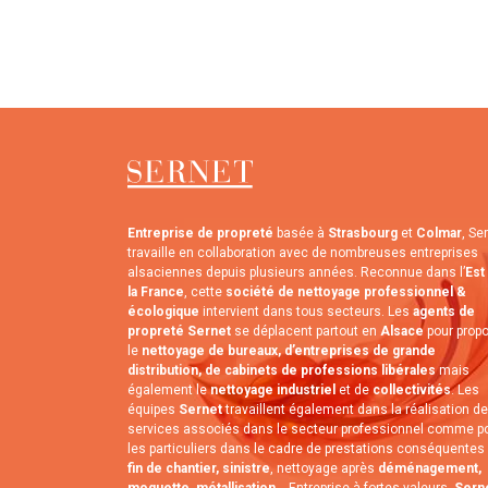
Entreprise de propreté
basée à
Strasbourg
et
Colmar
, Se
travaille en collaboration avec de nombreuses entreprises
alsaciennes depuis plusieurs années. Reconnue dans l’
Est
la France
, cette
société de nettoyage professionnel &
écologique
intervient dans tous secteurs. Les
agents de
propreté Sernet
se déplacent partout en
Alsace
pour prop
le
nettoyage de bureaux, d’entreprises de grande
distribution, de cabinets de professions libérales
mais
également le
nettoyage industriel
et de
collectivités
. Les
équipes
Sernet
travaillent également dans la réalisation de
services associés dans le secteur professionnel comme p
les particuliers dans le cadre de prestations conséquentes 
fin de chantier, sinistre
, nettoyage après
déménagement,
moquette, métallisation
... Entreprise à fortes valeurs,
Sern