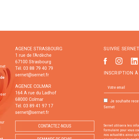
AGENCE STRASBOURG
SUIVRE SERNET 
1 rue de l’Ardèche
67100 Strasbourg
rnet
Tél. 03 88 79 40 79
INSCRIPTION 
sernet@sernet.fr
 de
AGENCE COLMAR
164 A rue du Ladhof
oser
68000 Colmar
Je souhaite rece
Tél. 03 89 41 97 17
Sernet
sernet@sernet.fr
our
CONTACTEZ-NOUS
Sernet utilisera les inf
:
formulaire pour vous co
nos actualités ainsi qu
et